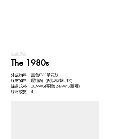
世紀系列
The 1980s
外皮物料：黑色PVC帶花紋
線材物料：壓縮銅（配以特製LITZ）
線身規格：28AWG(導體) 24AWG(屏蔽)
線材絞數：4