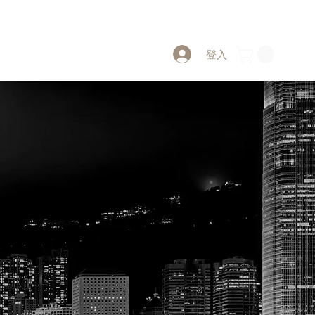
登入
PW CLUB Project