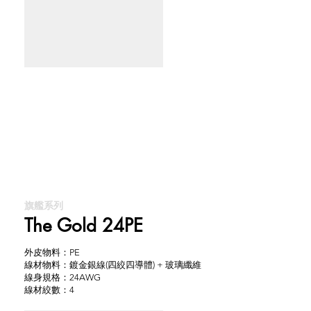
旗艦系列
The Gold 24PE
外皮物料：PE
線材物料：鍍金銀線(四絞四導體) + 玻璃纖維
線身規格：24AWG
線材絞數：4