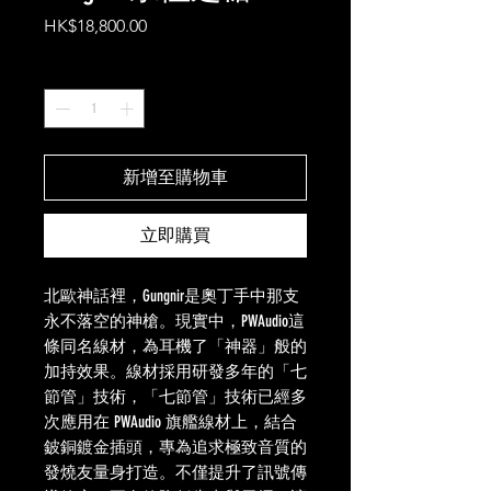
價
HK$18,800.00
格
數量
*
新增至購物車
立即購買
北歐神話裡，Gungnir是奧丁手中那支
永不落空的神槍。現實中，PWAudio這
條同名線材，為耳機了「神器」般的
加持效果。線材採用研發多年的「七
節管」技術，「七節管」技術已經多
次應用在 PWAudio 旗艦線材上，結合
鈹銅鍍金插頭，專為追求極致音質的
發燒友量身打造。不僅提升了訊號傳