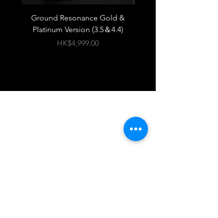
感兼備，讓每一首人聲作品都能展現
Ground Resonance Gold &
PWAudio Orpheus 
出歌者的情緒與細節。音場表現更是
Platinum Version (3.5＆4.4)
脫胎換骨，從原本的「山洞感」大音
場，轉變為邊界清晰、樂器分離度極
價格
HK$4,999.00
高的音樂廳級體驗，讓您彷彿置身現
場，感受每一個音符的流動。
推薦將 Empire Ears Odin MKII 搭配永恆之
槍使用，兩者結合堪稱天作之合。永
恆之槍能徹底發揮 Odin MKII 的全部潛
購物
能，讓原本已經極致的聲音表現更上
一層樓。三頻銜接自然流暢，人聲豐
彼得保
滿且富有情感，細膩的聲音變化與寬
闊自然的音場，帶來極為耐聽的體
社會責任
驗。無論是微動態還是大動態，都能
關於我們
精準展現音樂的節拍與張力，讓音樂
感大幅提升。現場氛圍感極佳，彷彿
聯絡我們
置身其中，令人驚艷。細節與線條感
PWClub Project
同樣出色，主唱與樂器分離清晰，聲