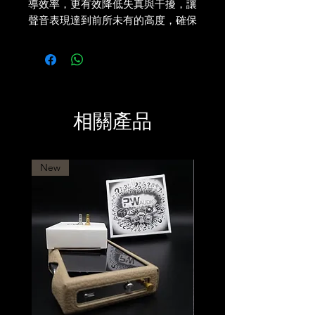
導效率，更有效降低失真與干擾，讓
聲音表現達到前所未有的高度，確保
每位用戶都能體驗到最純粹、最動聽
的音樂細節。
外觀設計方面，永恆之槍以黑網金色
點綴，低調中蘊含奢華，極具辨識
度。線材本體採用高強度編織工藝，
相關產品
兼具柔韌性與抗拉強度，手感紮實，
質感上乘。每一處細節都經過精心打
磨，無論是視覺還是觸覺，皆展現頂
級音響產品應有的品味與格調。鈹銅
New
鍍金插頭不僅提升聲音表現，其細膩
的金色光澤與線材主體相互呼應，展
現出相呼應的藝術美感。
聲音表現方面，PW 永恆之槍為耳機
帶來全方位的升級。低頻部分，得益
於鈹銅鍍金插頭的溫潤特性，低頻下
潛更深，彈性與肉感大幅提升，節奏
感強烈且層次分明。中頻人聲則更加
溫暖細膩，情感豐富，層次感與空氣